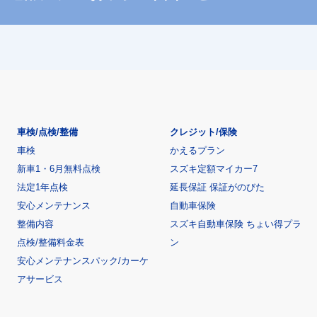
車検/点検/整備
クレジット/保険
車検
かえるプラン
新車1・6月無料点検
スズキ定額マイカー7
法定1年点検
延長保証 保証がのびた
安心メンテナンス
自動車保険
整備内容
スズキ自動車保険 ちょい得プラ
点検/整備料金表
ン
安心メンテナンスパック/カーケ
アサービス