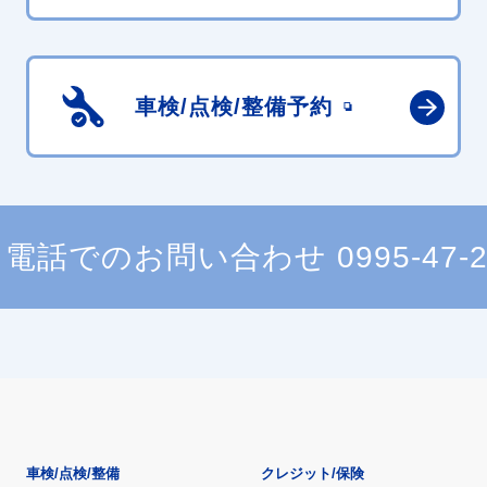
車検/点検/
整備予約
電話でのお問い合わせ
0995-47-
車検/点検/整備
クレジット/保険