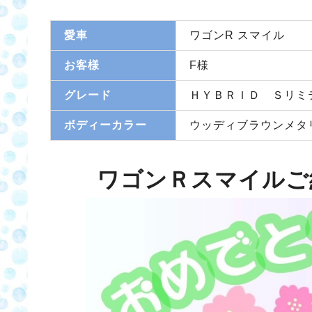
愛車
ワゴンR スマイル
お客様
F様
グレード
ＨＹＢＲＩＤ Ｓリミ
ボディーカラー
ウッディブラウンメタ
ワゴンＲスマイル
ご