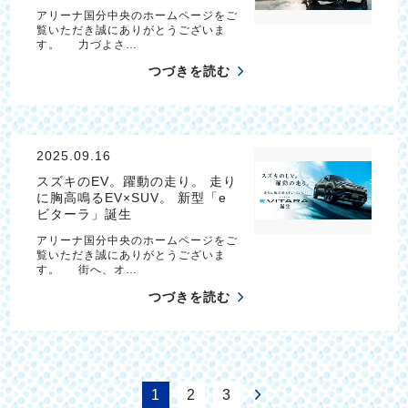
アリーナ国分中央のホームページをご
覧いただき誠にありがとうございま
す。 力づよさ…
つづきを読む
2025.09.16
スズキのEV。躍動の走り。 走り
に胸高鳴るEV×SUV。 新型「e
ビターラ」誕生
アリーナ国分中央のホームページをご
覧いただき誠にありがとうございま
す。 街へ、オ…
つづきを読む
1
2
3