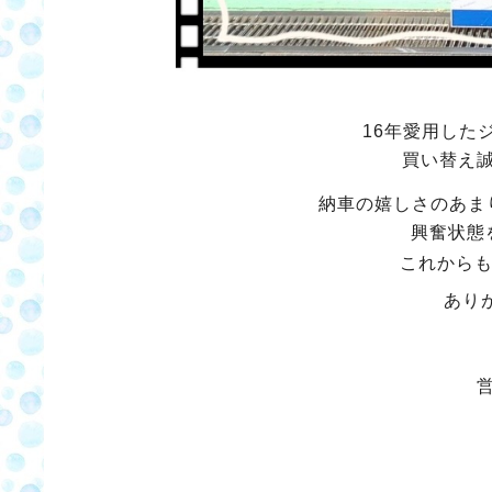
16年愛用した
買い替え
納車の嬉しさのあま
興奮状態
これから
あり