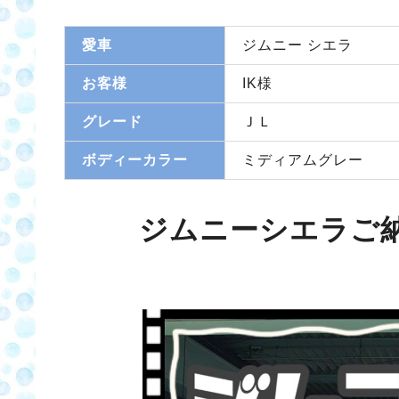
愛車
ジムニー シエラ
お客様
IK様
グレード
ＪＬ
ボディーカラー
ミディアムグレー
ジムニーシエラご