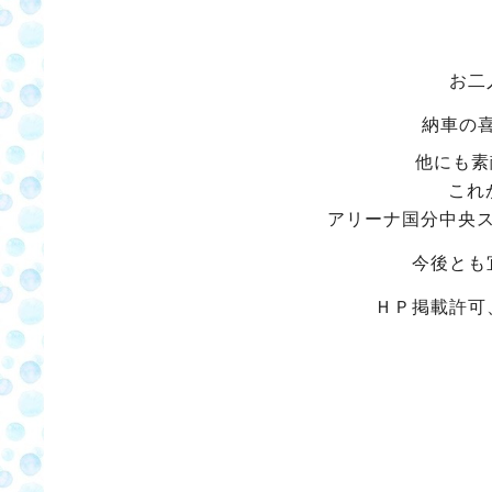
お二
納車の
他にも素
これ
アリーナ国分中央
今後とも
ＨＰ掲載許可