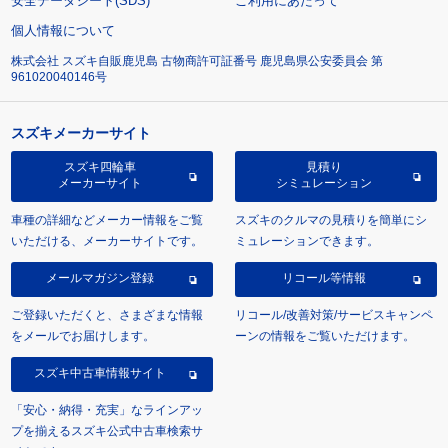
安全データシート(SDS)
ご利用にあたって
個人情報について
株式会社 スズキ自販鹿児島 古物商許可証番号 鹿児島県公安委員会 第
961020040146号
スズキメーカーサイト
スズキ四輪車
見積り
メーカーサイト
シミュレーション
車種の詳細などメーカー情報をご覧
スズキのクルマの見積りを簡単にシ
いただける、メーカーサイトです。
ミュレーションできます。
メールマガジン登録
リコール等情報
ご登録いただくと、さまざまな情報
リコール/改善対策/サービスキャンペ
をメールでお届けします。
ーンの情報をご覧いただけます。
スズキ中古車情報サイト
「安心・納得・充実」なラインアッ
プを揃えるスズキ公式中古車検索サ