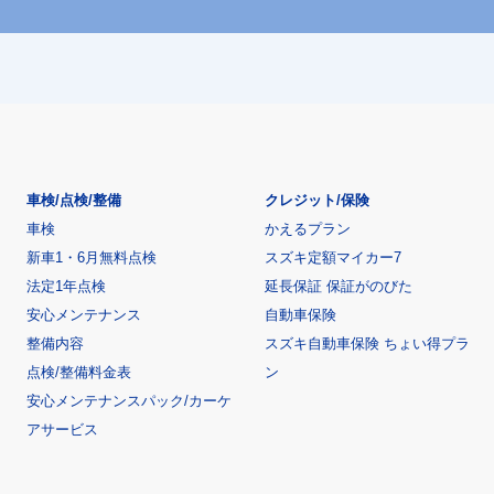
車検/点検/整備
クレジット/保険
車検
かえるプラン
新車1・6月無料点検
スズキ定額マイカー7
法定1年点検
延長保証 保証がのびた
安心メンテナンス
自動車保険
整備内容
スズキ自動車保険 ちょい得プラ
点検/整備料金表
ン
安心メンテナンスパック/カーケ
アサービス