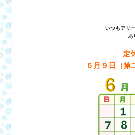
いつもアリ
あ
定
６月９日（第