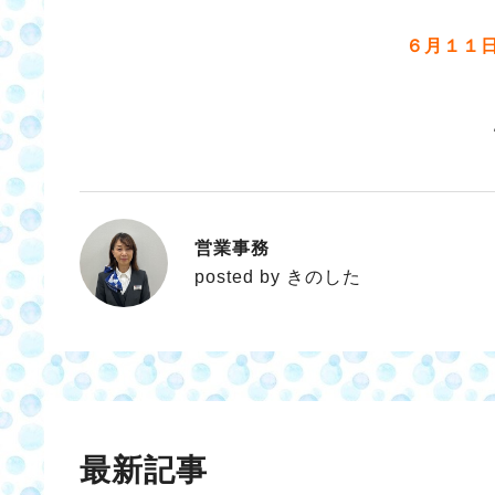
６月１１
営業事務
きのした
posted by きのした
最新記事