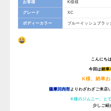
お客様
K様様
グレード
XC
ボディーカラー
ブルーイッシュブラッ
こんにち
今回は
納車
K様、納車
薩摩川内市
よりわざわざご来店
K様のジムニー、と
少しご紹