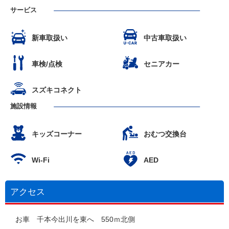
サービス
新車取扱い
中古車取扱い
車検/点検
セニアカー
スズキコネクト
施設情報
キッズコーナー
おむつ交換台
Wi-Fi
AED
アクセス
お車 千本今出川を東へ 550ｍ北側