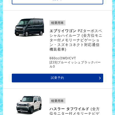
軽乗用車
エブリイワゴン
PZターボスペ
シャルハイルーフ (全方位モニ
ター付メモリーナビゲーショ
ン・スズキコネクト対応通信
機装着車)
660cc/2WD/CVT
[ZJ3]ブルーイッシュブラックパー
ル3
試乗予約
軽乗用車
ハスラー タフワイルド
(全方
位モニター付メモリーナビゲ