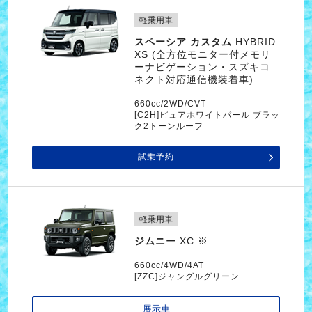
軽乗用車
スペーシア カスタム
HYBRID
XS (全方位モニター付メモリ
ーナビゲーション・スズキコ
ネクト対応通信機装着車)
660cc/2WD/CVT
[C2H]ピュアホワイトパール ブラッ
ク2トーンルーフ
試乗予約
軽乗用車
ジムニー
XC ※
660cc/4WD/4AT
[ZZC]ジャングルグリーン
展示車