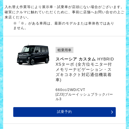
入れ替え作業等により展示車・試乗車が店頭にない場合がございます。
確実にクルマに触れていただくために、事前に店舗へお問い合せの上ご
来店ください。
※「※」がある車両は、最新のモデルまたは車体色ではあり
ません。
軽乗用車
スペーシア カスタム
HYBRID
XSターボ (全方位モニター付
メモリーナビゲーション・ス
ズキコネクト対応通信機装着
車)
660cc/2WD/CVT
[ZJ3]ブルーイッシュブラックパー
ル3
試乗予約