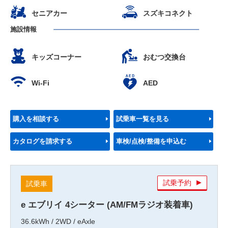
セニアカー
スズキコネクト
施設情報
キッズコーナー
おむつ交換台
Wi-Fi
AED
購入を相談する
試乗車一覧を見る
カタログを請求する
車検/点検/整備を申込む
試乗予約
試乗車
e エブリイ 4シーター (AM/FMラジオ装着車)
36.6kWh / 2WD / eAxle