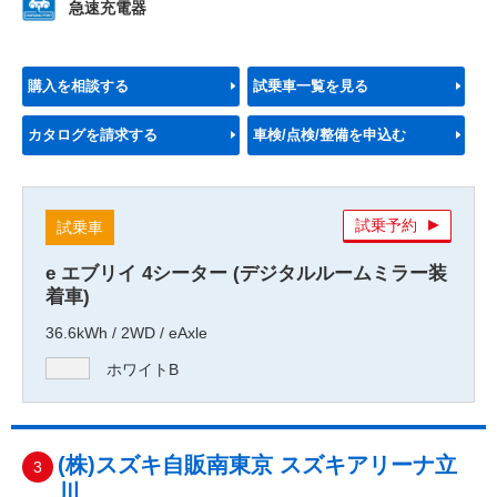
急速充電器
購入を相談する
試乗車一覧を見る
カタログを請求する
車検/点検/整備を申込む
試乗予約
試乗車
e エブリイ 4シーター (デジタルルームミラー装
着車)
36.6kWh / 2WD / eAxle
ホワイトB
(株)スズキ自販南東京 スズキアリーナ立
3
川