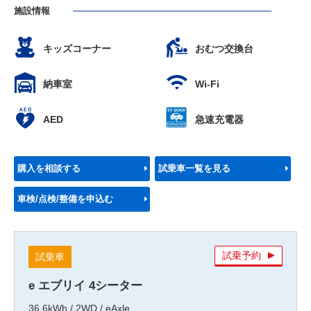
施設情報
キッズコーナー
おむつ交換台
納車室
Wi-Fi
AED
急速充電器
購入を相談する
試乗車一覧を見る
車検/点検/整備を申込む
試乗予約
試乗車
e エブリイ 4シーター
36.6kWh / 2WD / eAxle