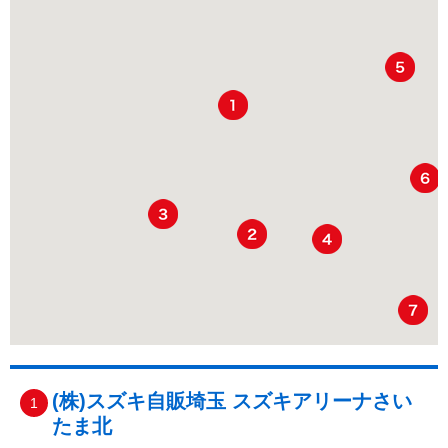
(株)スズキ自販埼玉 スズキアリーナさい
1
たま北