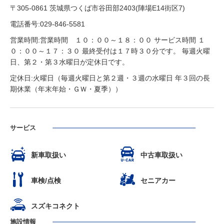
〒305-0861 茨城県つくば市谷田部2403(陣場E14街区7)
電話番号:029-846-5581
営業時間:営業時間 １０：００～１８：００ サービス時間 １
０：００～１７：３０ 最終受付は１７時３０分です。 毎週火曜
日、第２・第３水曜日が定休日です。
定休日:火曜日（毎週火曜日と第２週・３週の水曜日 年３回の長
期休業（年末年始・ＧＷ・夏季））
サービス
新車取扱い
中古車取扱い
車検/点検
セニアカー
スズキコネクト
施設情報