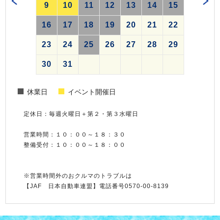
9
10
11
12
13
14
15
16
17
18
19
20
21
22
23
24
25
26
27
28
29
30
31
休業日
イベント開催日
定休日：毎週火曜日＋第２・第３水曜日
営業時間：１０：００～１８：３０
整備受付：１０：００～１８：００
※営業時間外のおクルマのトラブルは
【JAF 日本自動車連盟】電話番号0570‐00‐8139