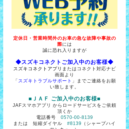
定休日・営業時間外のお車の急な故障や事故の
際
には
誠に恐れ入りますが
◆スズキコネクトご加入中のお客様◆
スズキコネクトアプリ
またはコネクト対応ナビ
画面より
「
スズキトラブルサポート
」までご連絡をお願
い致します。
■ＪＡＦ ご加入中のお客様■
JAFスマホアプリ からロードサービスをご依頼
頂くか
電話番号
0570‐00‐8139
または 短縮ダイヤル
#8139
（シャープハイ