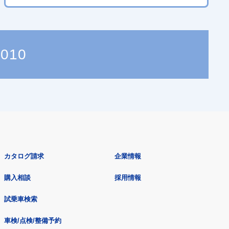
6010
カタログ請求
企業情報
購入相談
採用情報
試乗車検索
車検/点検/整備予約