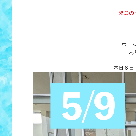
※この
ホー
あ
本日６日