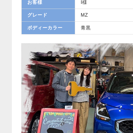
お客様
I様
グレード
MZ
ボディーカラー
青黒