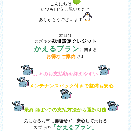
こんにちは
いつもHPをご覧いただき
ありがとうございます
本日は
残価設定クレジット
スズキの
かえるプラン
に関する
お得なご案内
です
月々のお支払額を抑えやすい
メンテナンスパック付きで整備も安心
最終回は3つの支払方法から選択可能
気になるお車に
無理せず
、
安心して
乗れる
「かえるプラン」
スズキの