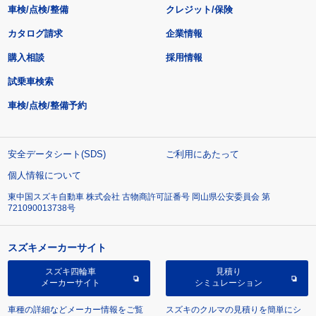
車検/点検/整備
クレジット/保険
カタログ請求
企業情報
購入相談
採用情報
試乗車検索
車検/点検/整備予約
安全データシート(SDS)
ご利用にあたって
個人情報について
東中国スズキ自動車 株式会社 古物商許可証番号 岡山県公安委員会 第
721090013738号
スズキメーカーサイト
スズキ四輪車
見積り
メーカーサイト
シミュレーション
車種の詳細などメーカー情報をご覧
スズキのクルマの見積りを簡単にシ