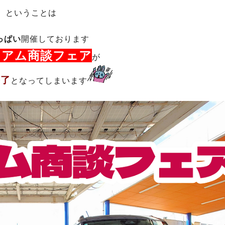
ということは
っぱい
開催しております
ミアム商談フェア
が
終了
となってしまいます