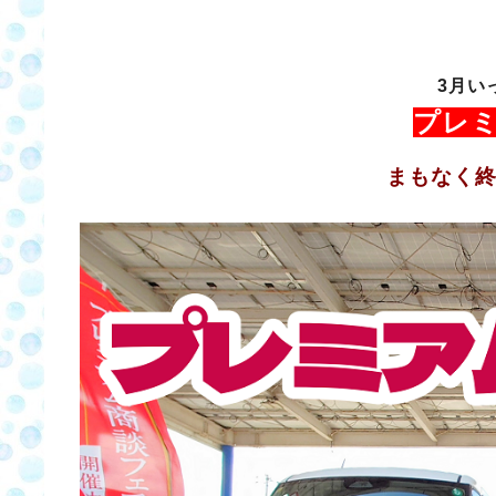
3月い
プレ
まもなく