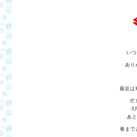
いつ
あり
最近は
忙
3
あと
春まで