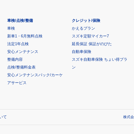
車検/点検/整備
クレジット/保険
車検
かえるプラン
新車1・6月無料点検
スズキ定額マイカー7
法定1年点検
延長保証 保証がのびた
安心メンテナンス
自動車保険
整備内容
スズキ自動車保険 ちょい得プラ
点検/整備料金表
ン
安心メンテナンスパック/カーケ
アサービス
いて
株式会