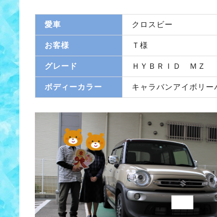
愛車
クロスビー
お客様
Ｔ様
グレード
ＨＹＢＲＩＤ ＭＺ
ボディーカラー
キャラバンアイボリー