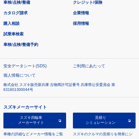
車検/点検/整備
クレジット/保険
カタログ請求
企業情報
購入相談
採用情報
試乗車検索
車検/点検/整備予約
安全データシート(SDS)
ご利用にあたって
個人情報について
株式会社 スズキ販売新兵庫 古物商許可証番号 兵庫県公安委員会 第
631601300044号
スズキメーカーサイト
スズキ四輪車
見積り
メーカーサイト
シミュレーション
車種の詳細などメーカー情報をご覧
スズキのクルマの見積りを簡単にシ