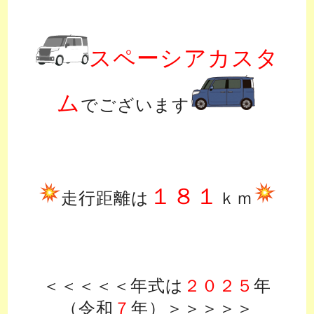
スペーシアカスタ
ム
でございます
１８１
走行距離は
ｋｍ
＜＜＜＜＜年式は
２０２５
年
（令和
７
年）＞＞＞＞＞