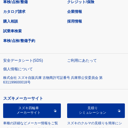
車検/点検/整備
クレジット/保険
カタログ請求
企業情報
購入相談
採用情報
試乗車検索
車検/点検/整備予約
安全データシート(SDS)
ご利用にあたって
個人情報について
株式会社 スズキ自販兵庫 古物商許可証番号 兵庫県公安委員会 第
631199600018号
スズキメーカーサイト
スズキ四輪車
見積り
メーカーサイト
シミュレーション
車種の詳細などメーカー情報をご覧
スズキのクルマの見積りを簡単にシ