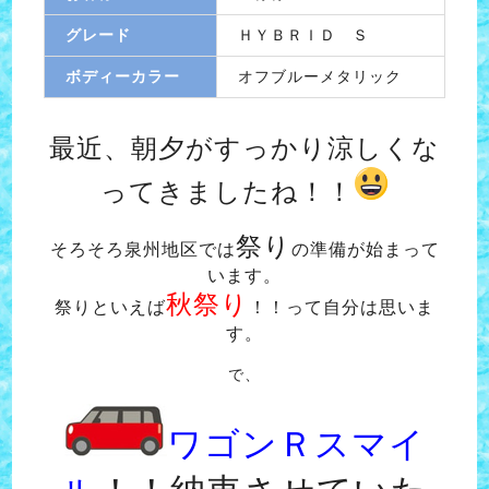
グレード
ＨＹＢＲＩＤ Ｓ
ボディーカラー
オフブルーメタリック
最近、朝夕がすっかり涼しくな
ってきましたね！！
祭り
そろそろ泉州地区では
の準備が始まって
います。
秋祭り
祭りといえば
！！って自分は思いま
す。
で、
ワゴンＲスマイ