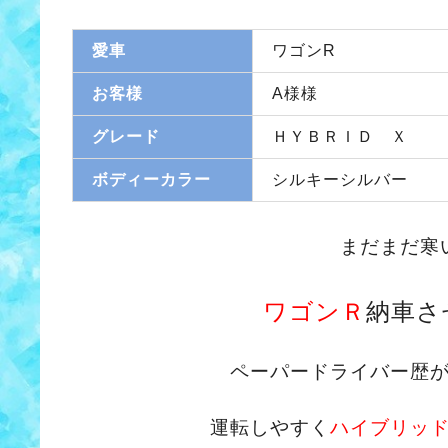
愛車
ワゴンR
お客様
A様様
グレード
ＨＹＢＲＩＤ Ｘ
ボディーカラー
シルキーシルバー
まだまだ寒
ワゴンＲ
納車さ
ペーパードライバー歴
運転しやすく
ハイブリッ