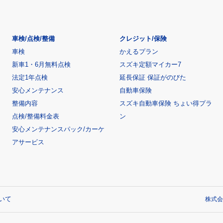
車検/点検/整備
クレジット/保険
車検
かえるプラン
新車1・6月無料点検
スズキ定額マイカー7
法定1年点検
延長保証 保証がのびた
安心メンテナンス
自動車保険
整備内容
スズキ自動車保険 ちょい得プラ
点検/整備料金表
ン
安心メンテナンスパック/カーケ
アサービス
いて
株式会