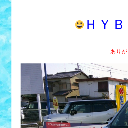
ＨＹＢ
ありが