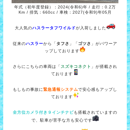
年式（初年度登録）：2024(令和6)年 / 走行：0.2万
Km / 排気：660cc / 車検：2027(令和9)年05月
大人気の
ハスラータフワイルド
が入荷しました
従来の
ハスラー
から「
タフさ
」「
ゴツさ
」がパワーア
ップしております
さらにこちらの車両は「
スズキコネクト
」が搭載され
ております
もしもの事故に
緊急通報システム
で安心感もアップし
ております
全方位カメラ付き９インチナビ
も搭載されていますの
で、駐車が苦手な方も安心です