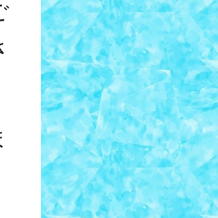
ご
さ
ま