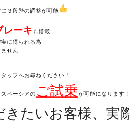
方に３段階の調整が可能
ブレーキ
も搭載
確実に得られる為
りません
！
スタッフへお尋ねください！
ご試乗
型スペーシアの
が可能になります
だきたいお客様、実