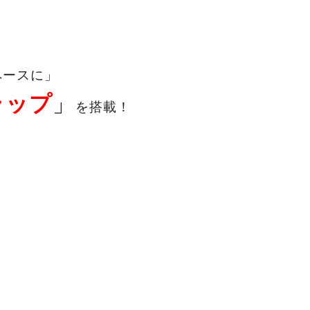
ペースに」
ラップ
」
を搭載！