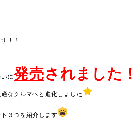
ます！！
発売
されました！
ついに
快適なクルマへと進化しました
ント３つを紹介します