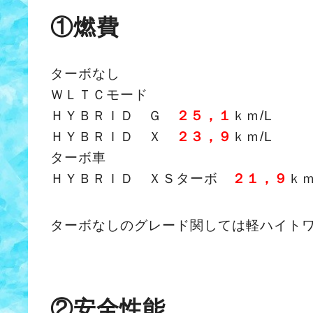
①燃費
ターボなし
ＷＬＴＣモード
ＨＹＢＲＩＤ Ｇ
２５，１
ｋｍ/L
ＨＹＢＲＩＤ Ｘ
２３，９
ｋｍ/L
ターボ車
ＨＹＢＲＩＤ ＸＳターボ
２１，９
ｋｍ
ターボなしのグレード関しては軽ハイト
②安全性能