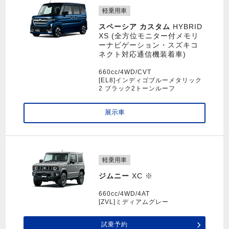
軽乗用車
スペーシア カスタム
HYBRID
XS (全方位モニター付メモリ
ーナビゲーション・スズキコ
ネクト対応通信機装着車)
660cc/4WD/CVT
[EL8]インディゴブルーメタリック
2 ブラック2トーンルーフ
展示車
軽乗用車
ジムニー
XC ※
660cc/4WD/4AT
[ZVL]ミディアムグレー
試乗予約