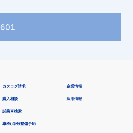
3601
カタログ請求
企業情報
購入相談
採用情報
試乗車検索
車検/点検/整備予約