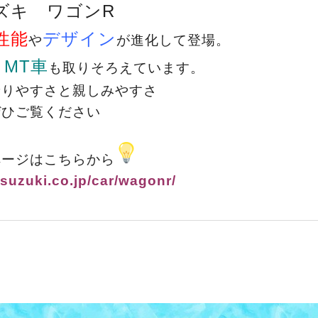
ズキ ワゴンR
性能
デザイン
や
が進化して
登場。
MT車
、
も取りそろえています。
乗りやすさと親しみやすさ
ぜひご覧ください
ページはこちらから
suzuki.co.jp/car/wagonr/