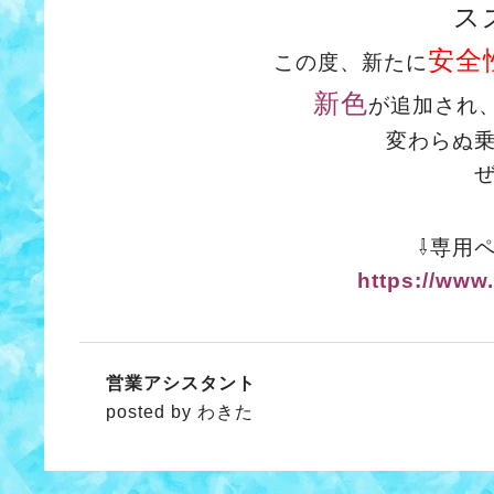
ス
安全
この度、
新たに
新色
が追加され
変わらぬ
⇩専用
https://www.
営業アシスタント
posted by わきた