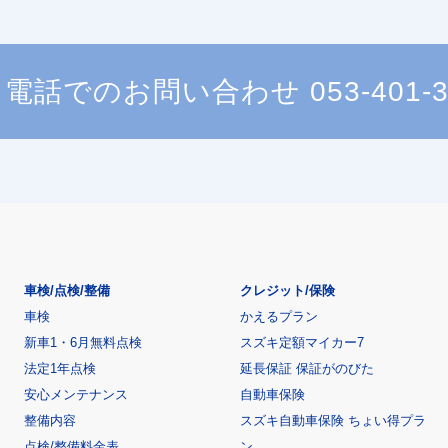
電話でのお問い合わせ
053-401-
車検/点検/整備
クレジット/保険
車検
かえるプラン
新車1・6月無料点検
スズキ定額マイカー7
法定1年点検
延長保証 保証がのびた
安心メンテナンス
自動車保険
整備内容
スズキ自動車保険 ちょい得プラ
点検/整備料金表
ン