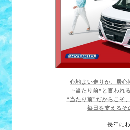
心地よい走りか。居心
“当たり前”と言われ
“当たり前”だからこそ
毎日を支えるそ
長年に