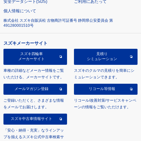
安全データシート(SDS)
ご利用にあたって
個人情報について
株式会社 スズキ自販浜松 古物商許可証番号 静岡県公安委員会 第
491280001510号
スズキメーカーサイト
スズキ四輪車
見積り
メーカーサイト
シミュレーション
車種の詳細などメーカー情報をご覧
スズキのクルマの見積りを簡単にシ
いただける、メーカーサイトです。
ミュレーションできます。
メールマガジン登録
リコール等情報
ご登録いただくと、さまざまな情報
リコール/改善対策/サービスキャンペ
をメールでお届けします。
ーンの情報をご覧いただけます。
スズキ中古車情報サイト
「安心・納得・充実」なラインアッ
プを揃えるスズキ公式中古車検索サ