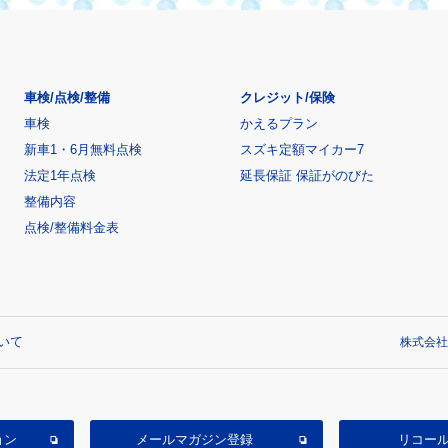
車検/点検/整備
クレジット/保険
車検
かえるプラン
新車1・6月無料点検
スズキ定額マイカー7
法定1年点検
延長保証 保証がのびた
整備内容
点検/整備料金表
いて
株式会社
ョン
メールマガジン登録
リコー