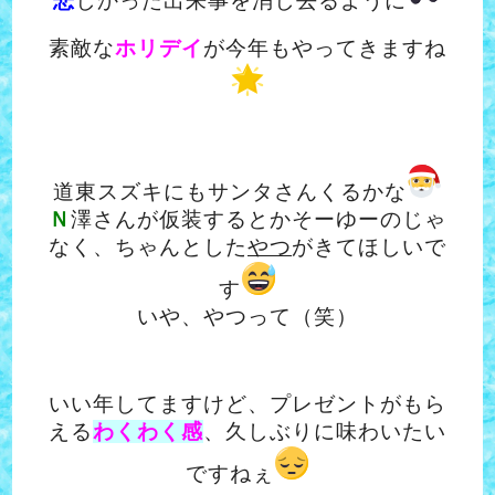
悲
しかった出来事を消し去るように
素敵な
ホリデイ
が今年もやってきますね
道東スズキにもサンタさんくるかな
Ｎ
澤さんが仮装するとかそーゆーのじゃ
なく、ちゃんとした
やつ
がきてほしいで
す
いや、やつって（笑）
いい年してますけど、プレゼントがもら
える
わくわく感
、久しぶりに味わいたい
ですねぇ