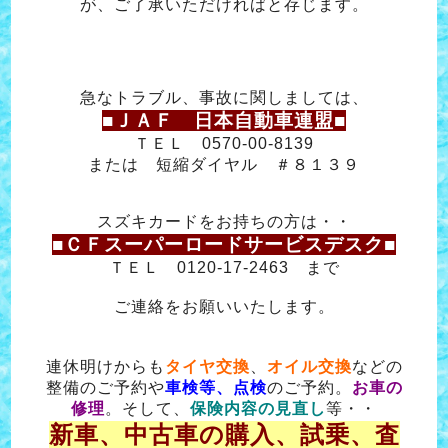
が、ご了承いただければと存じます。
急なトラブル、事故に関しましては、
■ＪＡＦ 日本自動車連盟■
ＴＥＬ 0570-00-8139
または 短縮ダイヤル ＃８１３９
スズキカードをお持ちの方は・・
■ＣＦスーパーロードサービスデスク■
ＴＥＬ 0120-17-2463 まで
ご連絡をお願いいたします。
連休明けからも
タイヤ交換
、
オイル交換
などの
整備のご予約や
車検等、点検
のご予約。
お車の
修理
。そして、
保険内容の見直し
等・・
新車、中古車の購入、試乗、査