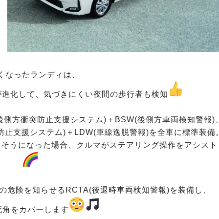
くなったランディは、
が進化して、気づきにくい夜間の歩行者も検知
後側方衝突防止支援システム)＋BSW(後側方車両検知警報)
防止支援システム)＋LDW(車線逸脱警報)を全車に標準装備
しそうになった場合、クルマがステアリング操作をアシスト
危険を知らせるRCTA(後退時車両検知警報)を装備し、
死角をカバーします