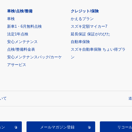
車検/点検/整備
クレジット/保険
車検
かえるプラン
新車1・6月無料点検
スズキ定額マイカー7
法定1年点検
延長保証 保証がのびた
安心メンテナンス
自動車保険
点検/整備料金表
スズキ自動車保険 ちょい得プラ
安心メンテナンスパック/カーケ
ン
アサービス
いて
道
ョン
メールマガジン登録
リコー