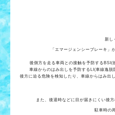
新し
「エマージェンシーブレーキ」
後側方を走る車両との接触を予防するBSI(
車線からのはみ出しを予防するLI(車線逸脱
後方に迫る危険を検知したり、車線からはみ出
また、後退時などに目が届きにくい後方の
駐車時の