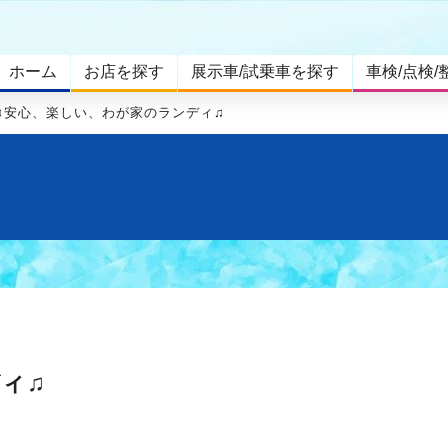
ホーム
お店を探す
展示車/試乗車を探す
車検/点検/
♫安心、楽しい、わが家のランディ♫
ィ♫