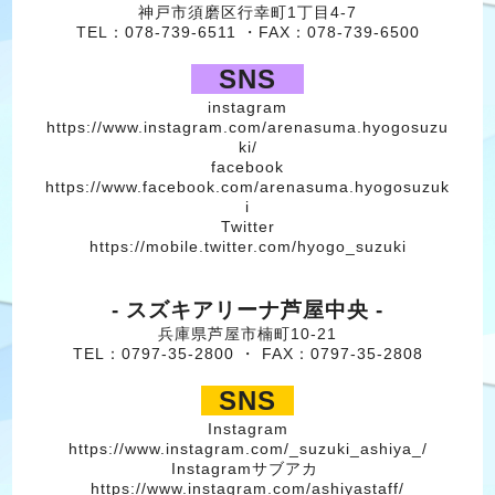
神戸市須磨区行幸町1丁目4-7
TEL：078-739-6511 ・FAX：078-739-6500
SNS
instagram
https://www.instagram.com/arenasuma.hyogosuzu
ki/
facebook
https://www.facebook.com/arenasuma.hyogosuzuk
i
Twitter
https://mobile.twitter.com/hyogo_suzuki
- スズキアリーナ芦屋中央 -
兵庫県芦屋市楠町10-21
TEL：0797-35-2800 ・ FAX：0797-35-2808
SNS
Instagram
https://www.instagram.com/_suzuki_ashiya_/
Instagramサブアカ
https://www.instagram.com/ashiyastaff/