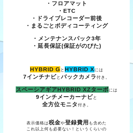
・フロアマット
・ETC
・ドライブレコーダー前後
・まるごとボディコーティング
・メンテナンスパック3年
・延長保証(保証がのびた)
HYBRID G
HYBRID X
と
には
7インチナビ
バックカメラ
と
付き。
スペーシアギアHYBRID XZターボ
には
9インチメーカーナビ
と
全方位モニタ
付き。
税金
登録費用
表示価格は
や
も含めた
これ以上何も必要ない！というくらいの