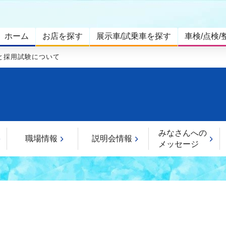
ホーム
お店を探す
展示車/試乗車を探す
車検/点検/
と採用試験について
みなさんへの
職場情報
説明会情報
メッセージ