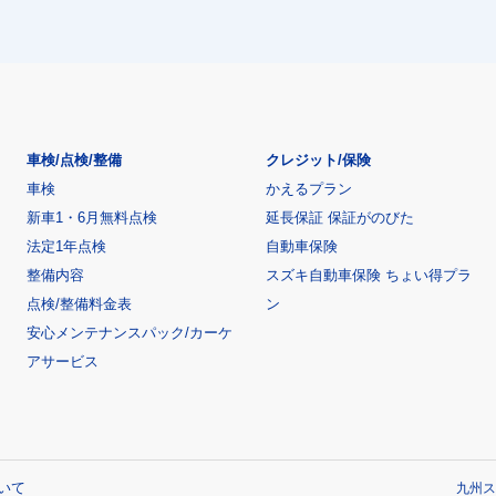
車検/点検/整備
クレジット/保険
車検
かえるプラン
新車1・6月無料点検
延長保証 保証がのびた
法定1年点検
自動車保険
整備内容
スズキ自動車保険 ちょい得プラ
点検/整備料金表
ン
安心メンテナンスパック/カーケ
アサービス
いて
九州ス