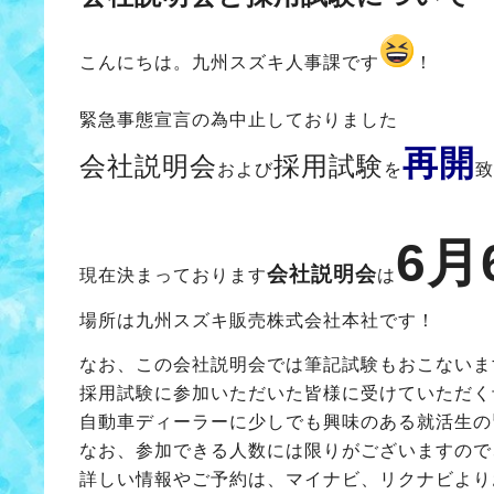
こんにちは。九州スズキ人事課です
！
緊急事態宣言の為中止しておりました
再開
会社説明会
採用試験
および
を
致
6月
会社説明会
現在決まっております
は
場所は九州スズキ販売株式会社本社です！
なお、この会社説明会では筆記試験もおこないま
採用試験に参加いただいた皆様に受けていただく
自動車ディーラーに少しでも興味のある就活生の
なお、参加できる人数には限りがございますので
詳しい情報やご予約は、マイナビ、リクナビより