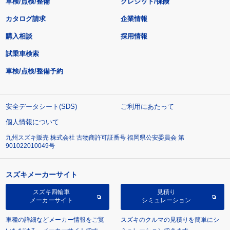
車検/点検/整備
クレジット/保険
カタログ請求
企業情報
購入相談
採用情報
試乗車検索
車検/点検/整備予約
安全データシート(SDS)
ご利用にあたって
個人情報について
九州スズキ販売 株式会社 古物商許可証番号 福岡県公安委員会 第
901022010049号
スズキメーカーサイト
スズキ四輪車
見積り
メーカーサイト
シミュレーション
車種の詳細などメーカー情報をご覧
スズキのクルマの見積りを簡単にシ