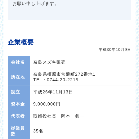
お願い申し上げます。
企業概要
平成30年10月9日
会社名
奈良スズキ販売
奈良県橿原市常盤町272番地1
所在地
TEL：
0744-20-2215
設立
平成26年11月13日
資本金
9,000,000円
代表者
取締役社長 岡本 眞一
従業員
35名
数