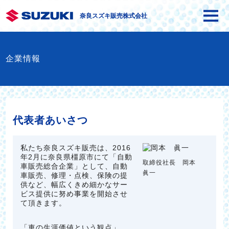
奈良スズキ販売株式会社
企業情報
代表者あいさつ
私たち奈良スズキ販売は、2016
年2月に奈良県橿原市にて「自動
取締役社長 岡本
車販売総合企業」として、自動
眞一
車販売、修理・点検、保険の提
供など、幅広くきめ細かなサー
ビス提供に努め事業を開始させ
て頂きます。
「車の生涯価値という観点」