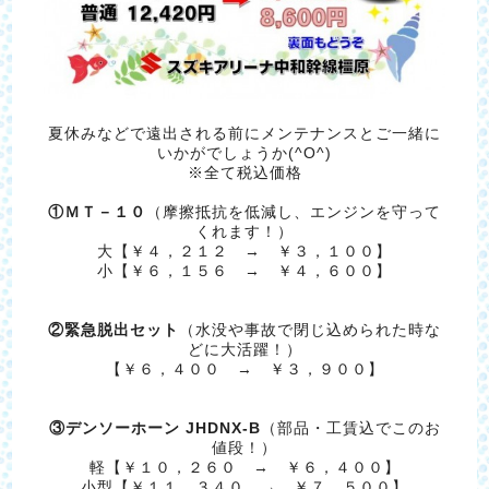
夏休みなどで遠出される前にメンテナンスとご一緒に
いかがでしょうか(^O^)
※全て税込価格
①ＭＴ－１０
（摩擦抵抗を低減し、エンジンを守って
くれます！）
大【￥４，２１２ → ￥３，１００】
小【￥６，１５６ → ￥４，６００】
②緊急脱出セット
（水没や事故で閉じ込められた時な
どに大活躍！）
【￥６，４００ → ￥３，９００】
③デンソーホーン JHDNX-B
（部品・工賃込でこのお
値段！）
軽【￥１０，２６０ → ￥６，４００】
小型【￥１１，３４０ → ￥７，５００】