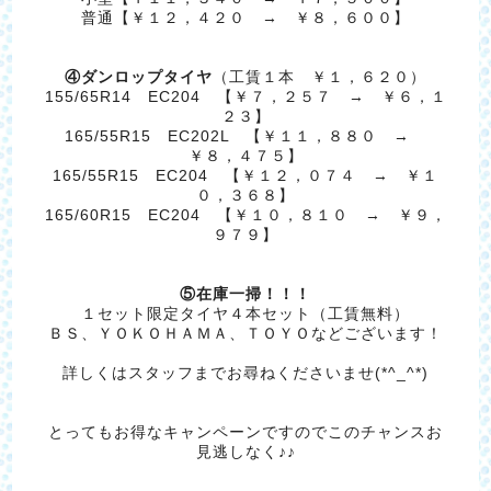
普通【￥１２，４２０ → ￥８，６００】
④ダンロップタイヤ
（工賃１本 ￥１，６２０）
155/65R14 EC204 【￥７，２５７ → ￥６，１
２３】
165/55R15 EC202L 【￥１１，８８０ →
￥８，４７５】
165/55R15 EC204 【￥１２，０７４ → ￥１
０，３６８】
165/60R15 EC204 【￥１０，８１０ → ￥９，
９７９】
⑤在庫一掃！！！
１セット限定タイヤ４本セット（工賃無料）
ＢＳ、ＹＯＫＯＨＡＭＡ、ＴＯＹＯなどございます！
詳しくはスタッフまでお尋ねくださいませ(*^_^*)
とってもお得なキャンペーンですのでこのチャンスお
見逃しなく♪♪