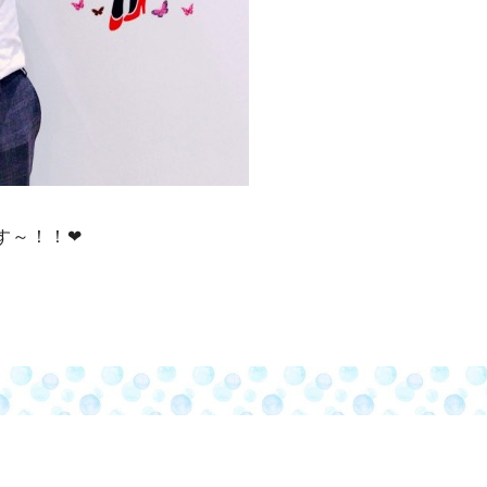
す～！！❤