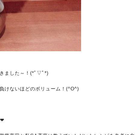
した～！(*ﾟ▽ﾟ*)
けないほどのボリューム！(^O^)
❤