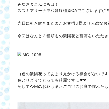
みなさまこんにちは！
スズキアリーナ中和幹線橿原CAでございます(*´∇
先日に引き続きまたまたお客様U様より素敵なお
今回はなんと３種類もの紫陽花と菖蒲をいただきまし
白色の紫陽花ってあまり見かける機会がないです
色とりどりでとっても綺麗です…❤❤
そして今回のお花もまたご自宅のお庭で採れたものな