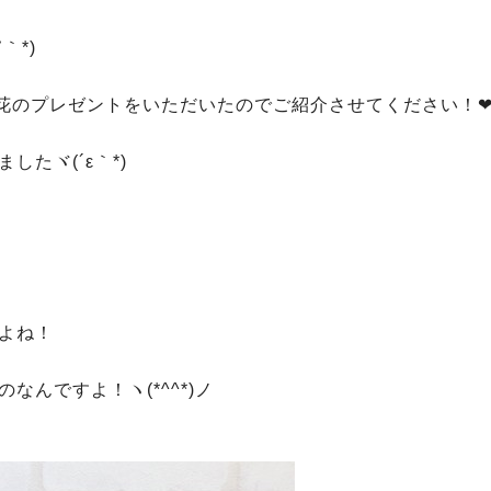
｀*)
花のプレゼントをいただいたのでご紹介させてください！
たヾ(´ε｀*)ゝ
よね！
んですよ！ヽ(*^^*)ノ