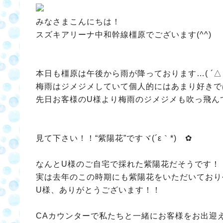
みなさまこんにちは！
スズキアリーナ中和幹線橿原でございます(^^)
本日も橿原は午後から雨が降っております…( ´△
梅雨はジメジメしていて個人的にはあまり好きで
先日お客様のU様より梅雨のジメジメも吹っ飛ん
見て下さい！！“紫陽花”ですヾ(´ε｀*)ゝ✿
なんとU様のご自宅で採れた紫陽花だそうです！
実は去年のこの時期にも紫陽花をいただいており
U様、ありがとうございます！！
CAカウンターで私たちと一緒にお客様をお出迎