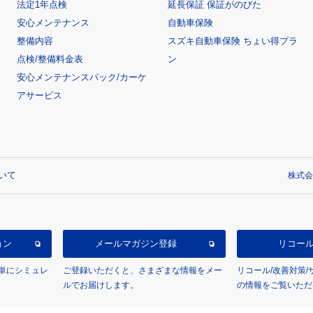
法定1年点検
延長保証 保証がのびた
安心メンテナンス
自動車保険
整備内容
スズキ自動車保険 ちょい得プラ
点検/整備料金表
ン
安心メンテナンスパック/カーケ
アサービス
いて
株式会
ョン
メールマガジン登録
リコー
単にシミュレ
ご登録いただくと、さまざまな情報をメー
リコール/改善対策
ルでお届けします。
の情報をご覧いただ