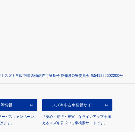
社 スズキ自販中部 古物商許可証番号 愛知県公安委員会 第541229602200号
ル等情報
スズキ中古車情報サイト
/サービスキャンペーン
「安心・納得・充実」なラインアップを揃
けます。
えるスズキ公式中古車検索サイトです。