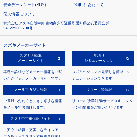
安全データシート(SDS)
ご利用にあたって
個人情報について
株式会社 スズキ自販中部 古物商許可証番号 愛知県公安委員会 第
541229602200号
スズキメーカーサイト
スズキ四輪車
見積り
メーカーサイト
シミュレーション
車種の詳細などメーカー情報をご覧
スズキのクルマの見積りを簡単にシ
いただける、メーカーサイトです。
ミュレーションできます。
メールマガジン登録
リコール等情報
ご登録いただくと、さまざまな情報
リコール/改善対策/サービスキャンペ
をメールでお届けします。
ーンの情報をご覧いただけます。
スズキ中古車情報サイト
「安心・納得・充実」なラインアッ
プを揃えるスズキ公式中古車検索サ