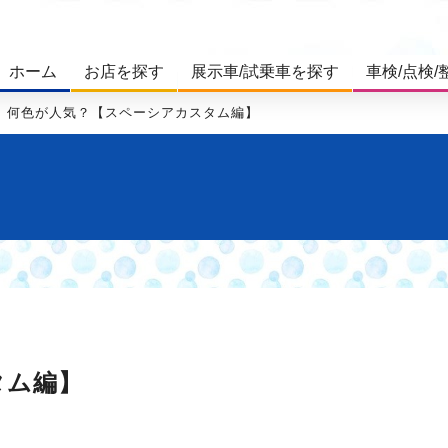
ホーム
お店を探す
展示車/試乗車を探す
車検/点検/
何色が人気？【スペーシアカスタム編】
タム編】