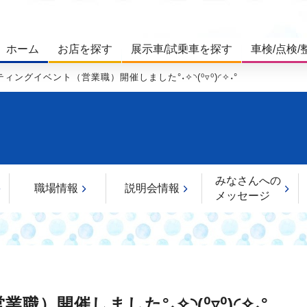
ホーム
お店を探す
展示車/試乗車を探す
車検/点検/
ィングイベント（営業職）開催しました°˖✧◝(⁰▿⁰)◜✧˖°
みなさんへの
職場情報
説明会情報
メッセージ
開催しました°˖✧◝(⁰▿⁰)◜✧˖°