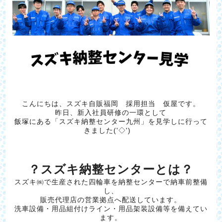
こんにちは、スズキ自販福岡 採用担当 仮屋です。
昨日、新入社員研修の一環として
飯塚にある「スズキ納整センター九州」を見学しに行って
きました('◇')ゞ
？スズキ納整センターとは？
スズキ㈱で生産された四輪車を納整センターで納車前整備
し、
販売代理店の営業拠点へ配送しています。
洗車設備・用品組付けライン・用品架装設備等を備えてい
ます。