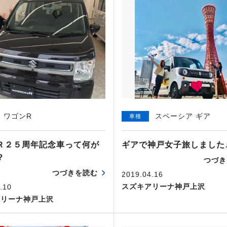
ワゴンR
スペーシア ギア
車種
Ｒ２５周年記念車って何が
ギアで神戸女子旅しました
？
つづき
つづきを読む
2019.04.16
スズキアリーナ神戸上沢
.10
アリーナ神戸上沢