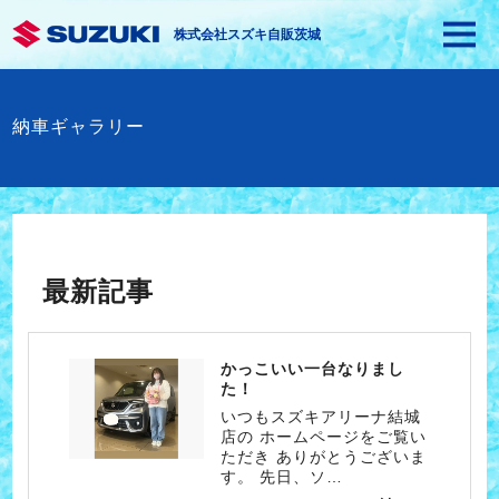
株式会社スズキ自販茨城
納車ギャラリー
最新記事
かっこいい一台なりまし
た！
いつもスズキアリーナ結城
店の ホームページをご覧い
ただき ありがとうございま
す。 先日、ソ…