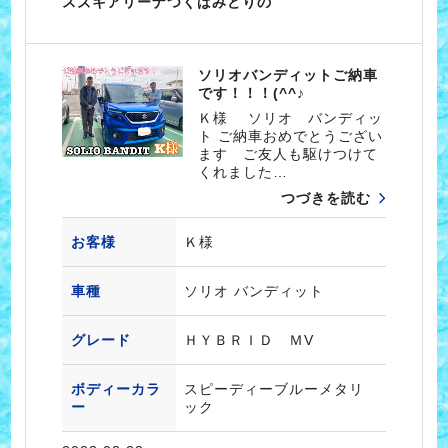
スズキアリーナつくばみどりの
ソリオバンディットご納車
です！！！(^^♪
Ｋ様 ソリオ バンディッ
ト ご納車おめでとうござい
ます ご友人も駆けつけて
くれました…
つづきを読む
お客様
Ｋ様
車種
ソリオ バンディット
グレード
ＨＹＢＲＩＤ ＭV
ボディーカラ
スピーディーブルーメタリ
ー
ック