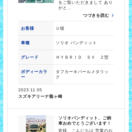
をご覧いただきまして あり
がと…
つづきを読む
お客様
Ｕ様
車種
ソリオ バンディット
グレード
ＨＹＢＲＩＤ ＳＶ ２型
ボディーカラ
タフカーキパールメタリッ
ー
ク
2023.11.05
スズキアリーナ龍ヶ崎
ソリオバンディット、ご納
車おめでとうございます！
皆様、こんにちは 営業のお