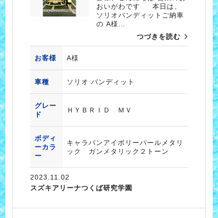
おいがわです 本日は、
ソリオバンディットご納車
の A様…
つづきを読む
お客様
A様
車種
ソリオ バンディット
グレー
ＨＹＢＲＩＤ ＭＶ
ド
ボディ
キャラバンアイボリーパールメタリ
ーカラ
ック ガンメタリック２トーン
ー
2023.11.02
スズキアリーナつくば研究学園