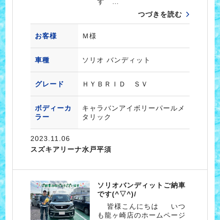
す …
つづきを読む
お客様
Ｍ様
車種
ソリオ バンディット
グレード
ＨＹＢＲＩＤ ＳＶ
ボディーカ
キャラバンアイボリーパールメ
ラー
タリック
2023.11.06
スズキアリーナ水戸平須
ソリオバンディットご納車
です(^▽^)/
皆様こんにちは いつ
も龍ヶ崎店のホームページ