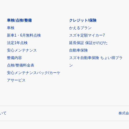
車検/点検/整備
クレジット/保険
車検
かえるプラン
新車1・6月無料点検
スズキ定額マイカー7
法定1年点検
延長保証 保証がのびた
安心メンテナンス
自動車保険
整備内容
スズキ自動車保険 ちょい得プラ
点検/整備料金表
ン
安心メンテナンスパック/カーケ
アサービス
いて
株式会