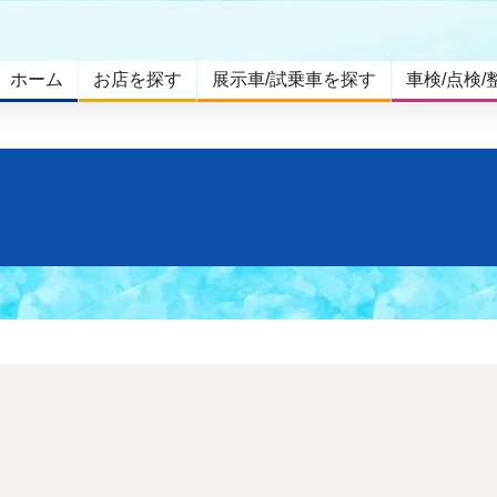
ホーム
お店を探す
展示車/試乗車を探す
車検/点検/
。