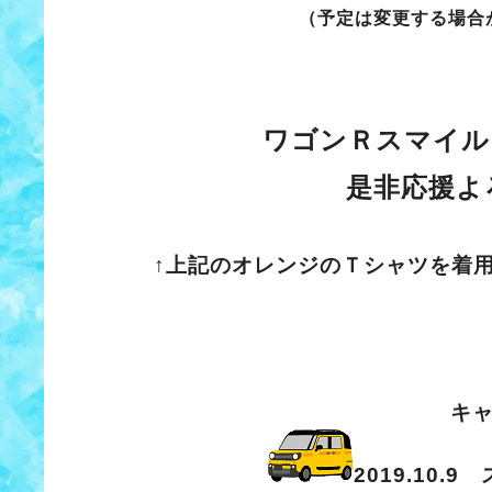
（予定は変更する場合
ワゴンＲスマイル
是非応援よ
↑上記のオレンジのＴシャツを着
キ
2019.10