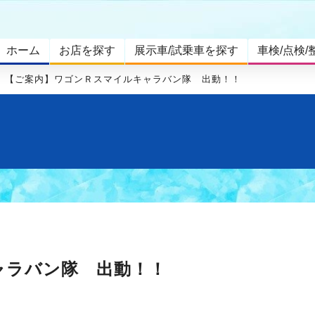
ホーム
お店を探す
展示車/試乗車を探す
車検/点検/
【ご案内】ワゴンＲスマイルキャラバン隊 出動！！
ャラバン隊 出動！！