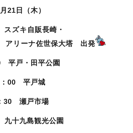
0月21日（木）
0 スズキ自販長崎・
世保大塔 出発
20 平戸・田平公園
2：00 平戸城
2：30 瀬戸市場
0 九十九島観光公園