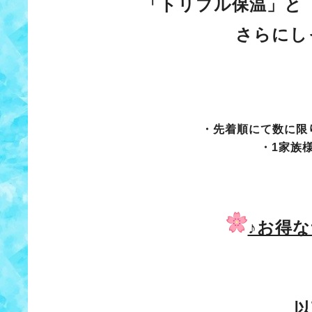
「トリプル保温」と
さらにし
・先着順にて数に限
・1家族
♪お得
以