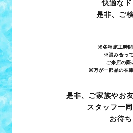
快適なド
是非、ご検
※各種施工時間
※混み合っ
ご来店の際は
※万が一部品の在
是非、ご家族やお友
スタッフ一同
お待ち