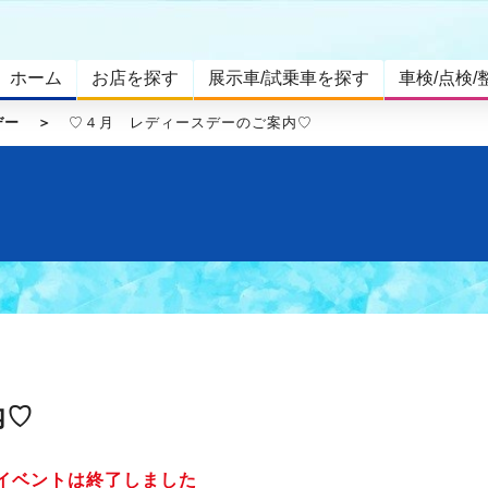
ホーム
お店を探す
展示車/試乗車を探す
車検/点検/
デー
♡４月 レディースデーのご案内♡
内♡
イベントは終了しました