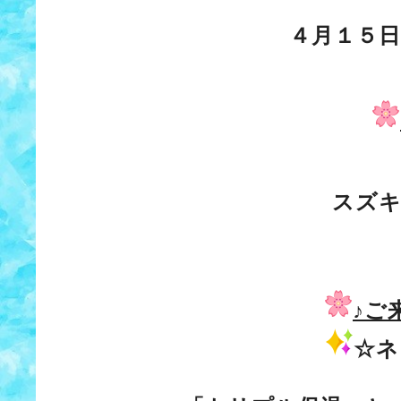
４月１５日
スズキ
♪ご
☆ネ