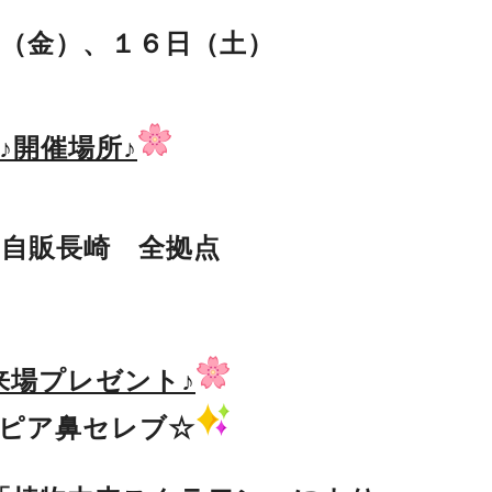
（金）、１６日（土）
♪開催場所♪
自販長崎 全拠点
来場プレゼント♪
ピア鼻セレブ☆