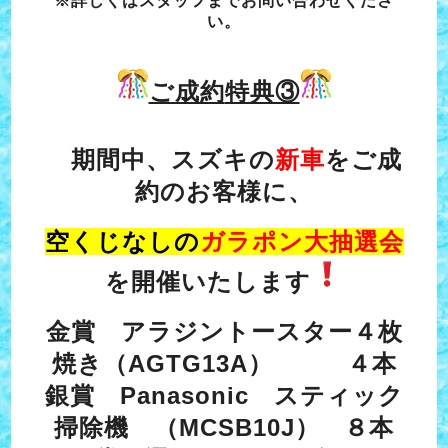
※詳しくはスタッフまでお問い合わせくださ
い。
ご成約
特典③
期間中、スズキの
新
車
をご成
約のお客様に、
空くじなしの
ガラポン大抽選会
を開催いたします
金賞 アラジントースター４枚
焼き（AGTG13A） ４本
銀賞 Panasonic スティック
掃除機 （MCSB10J） ８本