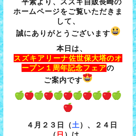
平素より、スズキ自販長崎の
ホームページをご覧いただきま
して、
誠にありがとうございます
本日は、
スズキアリーナ佐世保大塔のオ
ープン１周年記念フェア
の
ご案内です
４月２３日（
土
）、２４日
（
日
）は、