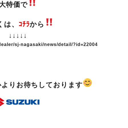
大特価で
くは、
ｺﾁﾗ
から
↓↓↓↓↓
dealer/sj-nagasaki/news/detail/?id=22004
心よりお待ちしております