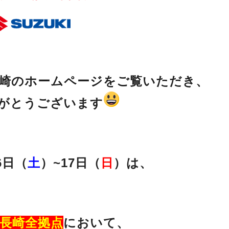
崎のホームページをご覧いただき、
がとうございます
6日（
土
）~17日（
日
）は、
長崎全拠点
において、