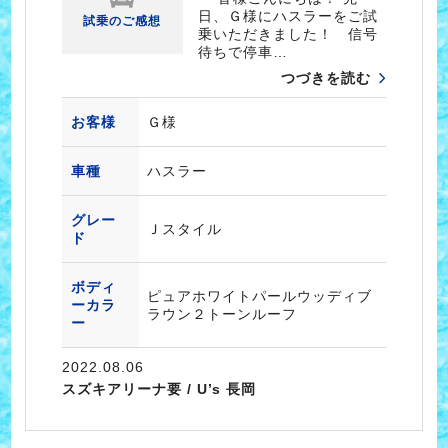
日、Ｇ様にハスラーをご試
試乗のご感想
乗いただきました！ 信号
待ちで停車…
つづきを読む
お客様
Ｇ様
車種
ハスラー
グレー
Ｊスタイル
ド
ボディ
ピュアホワイトパールウッディブ
ーカラ
ラウン２トーンルーフ
ー
2022.08.06
スズキアリーナ要 / U’s 長岡