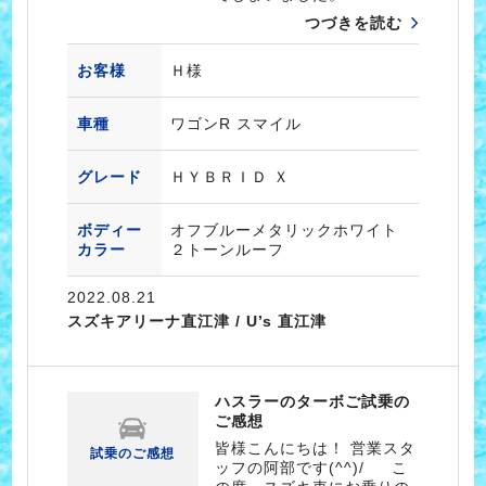
つづきを読む
お客様
Ｈ様
車種
ワゴンR スマイル
グレード
ＨＹＢＲＩＤ Ｘ
ボディー
オフブルーメタリックホワイト
カラー
２トーンルーフ
2022.08.21
スズキアリーナ直江津 / U’s 直江津
ハスラーのターボご試乗の
ご感想
皆様こんにちは！ 営業スタ
試乗のご感想
ッフの阿部です(^^)/ こ