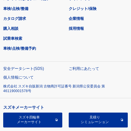
車検/点検/整備
クレジット/保険
カタログ請求
企業情報
購入相談
採用情報
試乗車検索
車検/点検/整備予約
安全データシート(SDS)
ご利用にあたって
個人情報について
株式会社 スズキ自販新潟 古物商許可証番号 新潟県公安委員会 第
461190001578号
スズキメーカーサイト
スズキ四輪車
見積り
メーカーサイト
シミュレーション