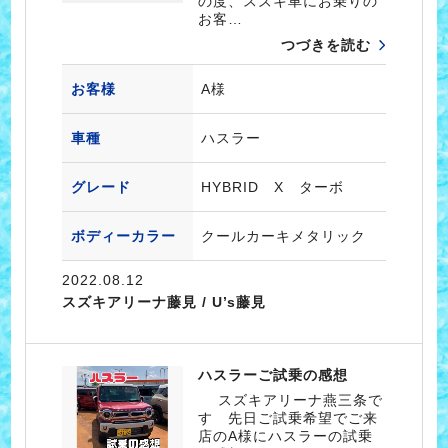
の度、スズキ車にお乗りの
お客…
つづきを読む
お客様
A様
車種
ハスラー
グレード
HYBRID X ターボ
ボディーカラー
クールカーキメタリック
2022.08.12
スズキアリーナ藤見 / U’s藤見
ハスラーご試乗の感想
スズキアリーナ燕三条で
す 先日ご試乗希望でご来
店のA様にハスラーの試乗