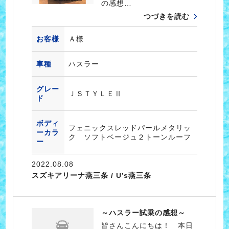
の感想…
つづきを読む
お客様
Ａ様
車種
ハスラー
グレー
ＪＳＴＹＬＥⅡ
ド
ボディ
フェニックスレッドパールメタリッ
ーカラ
ク ソフトベージュ２トーンルーフ
ー
2022.08.08
スズキアリーナ燕三条 / U’s燕三条
～ハスラー試乗の感想～
皆さんこんにちは！ 本日